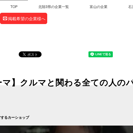
TOP
北陸3県の企業一覧
富山の企業
石
掲載希望の企業様へ
ーマ】クルマと関わる全ての人の
営するカーショップ