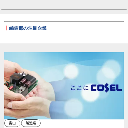
┃
編集部の注目企業
富山
製造業