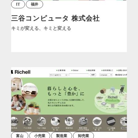
IT
福井
三谷コンピュータ 株式会社
キミが変える、キミと変える
富山
小売業
製造業
卸売業