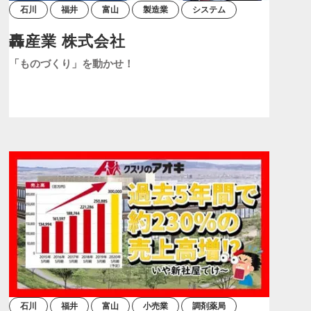
石川
福井
富山
製造業
システム
轟産業 株式会社
「ものづくり」を動かせ！
石川
福井
富山
小売業
調剤薬局