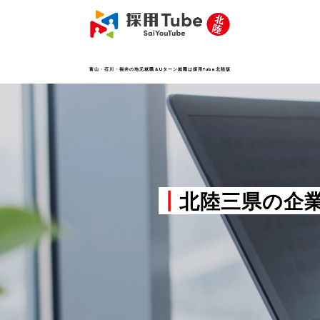
富山・石川・福井の地元就職＆Uターン就職は採用Tube北陸版
┃
北陸三県の企