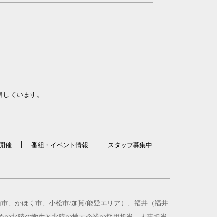
指しています。
開催
番組・イベント情報
スタッフ募集中
市、かほく市、小松市/加賀/能登エリア）、福井（福井
ための北陸の学生と北陸の地元企業の採用担当、人事担当