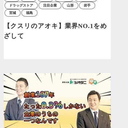
ドラッグストア
注目企業
山形
岩手
宮城
福島
【クスリのアオキ】業界NO.1をめ
ざして