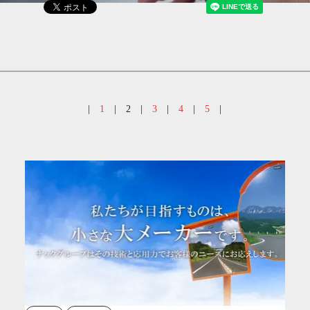
|
1
|
2
|
3
|
4
|
5
|