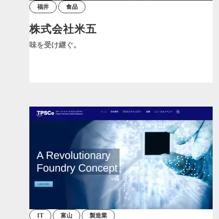
福井
食品
株式会社米五
味を受け継ぐ。
IT
富山
製造業